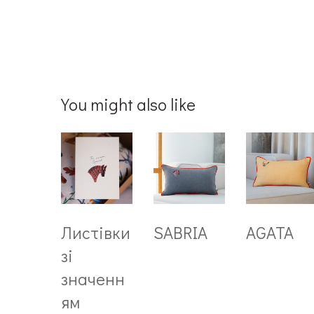
You might also like
Листівки
SABRIA
AGATA
зі
значенн
ям