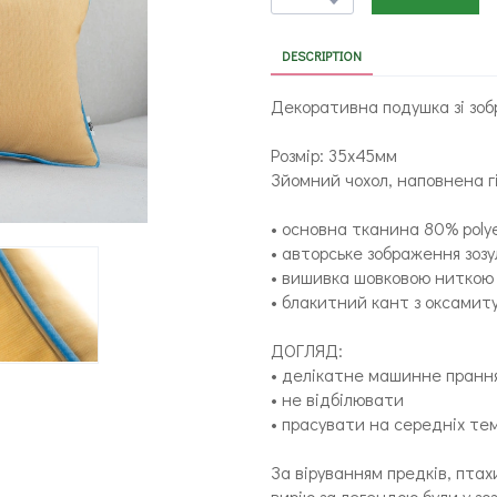
DESCRIPTION
Декоративна подушка зі зоб
Розмір: 35x45мм
Зйомний чохол, наповнена 
• основна тканина 80% poly
• авторське зображення зозу
• вишивка шовковою ниткою
• блакитний кант з оксамит
ДОГЛЯД:
• делікатне машинне прання
• не відбілювати
• прасувати на середніх те
За віруванням предків, птахи
вирію за легендою були у зо