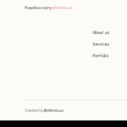
Розробка сайту
@
viktoriiuus
About us
Services
Portfolio
Created by
@viktroiiuus