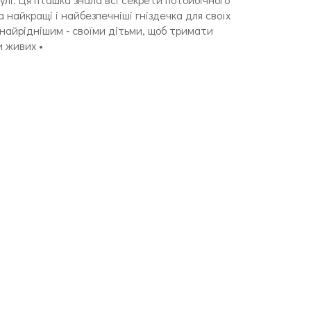
 найкращі і найбезпечніші гніздечка для своїх
 найріднішим - своїми дітьми, щоб тримати
и живих •