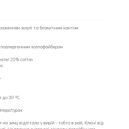
раженням зозулі та блакитним кантом
гіпоалергенним холлофайбером
ester 20% cotton
лі
у
 до 30 ºC
мпературах
 на зиму відлітали у вирій - тобто в рай. Ключі від
зулі. Ця пташка знала всі секрети потойбічного