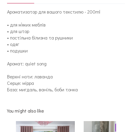
Ароматизатор для вашого текстилю - 200ml
• для мʼяких меблів
• для штор
• постільна білизна та рушники
• одяг
• подушки
Аромат: quiet song
Верхні ноти: лаванда
Серце: мірра
База: мигдаль, ваніль, боби тонка
You might also like
Pet-Frie