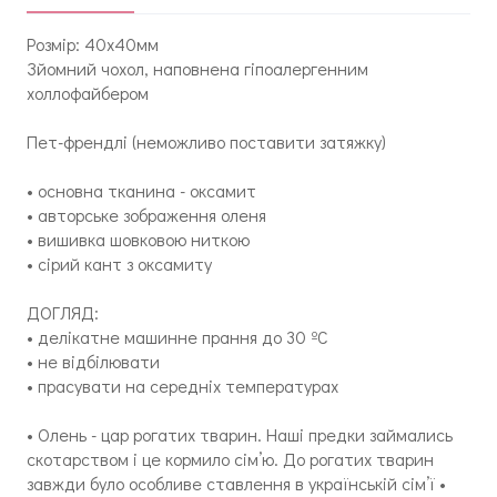
Розмір: 40x40мм
Зйомний чохол, наповнена гіпоалергенним
холлофайбером
Пет-френдлі (неможливо поставити затяжку)
• основна тканина - оксамит
• авторське зображення оленя
• вишивка шовковою ниткою
• сірий кант з оксамиту
ДОГЛЯД:
• делікатне машинне прання до 30 ºC
• не відбілювати
• прасувати на середніх температурах
• Олень - цар рогатих тварин. Наші предки займались
скотарством і це кормило сім’ю. До рогатих тварин
завжди було особливе ставлення в українській сім’ї •